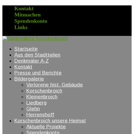
Kontakt
Mitmachen
Spendenkonto
Links
Startseite
Aus den Stadtteilen
Denkmäler A-Z
Kontakt
Presse und Berichte
Bildergalerie
Verlorene hist. Gebäude
Korschenbroich
Kleinenbroich
Liedberg
Glehn
Herrenshoff
Korschenbroich unsere Heimat
Aktuelle Projekte
Spendenkonto