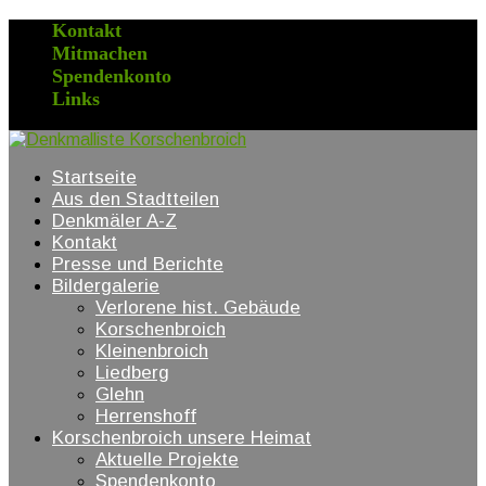
Kontakt
Mitmachen
Spendenkonto
Links
Startseite
Aus den Stadtteilen
Denkmäler A-Z
Kontakt
Presse und Berichte
Bildergalerie
Verlorene hist. Gebäude
Korschenbroich
Kleinenbroich
Liedberg
Glehn
Herrenshoff
Korschenbroich unsere Heimat
Aktuelle Projekte
Spendenkonto