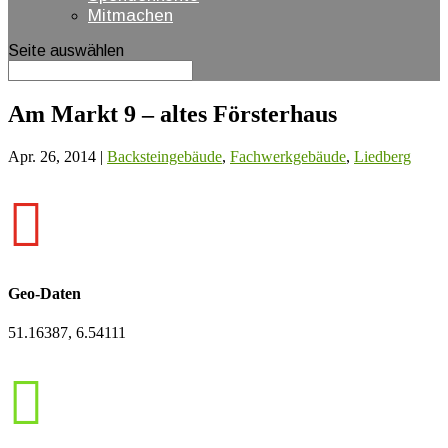
Mitmachen
Seite auswählen
Am Markt 9 – altes Försterhaus
Apr. 26, 2014
|
Backsteingebäude
,
Fachwerkgebäude
,
Liedberg

Geo-Daten
51.16387, 6.54111
