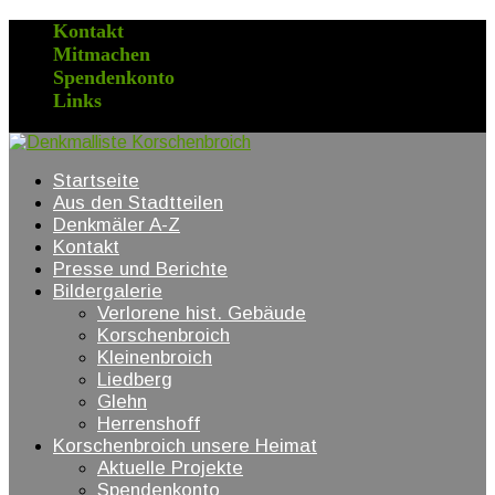
Kontakt
Mitmachen
Spendenkonto
Links
Startseite
Aus den Stadtteilen
Denkmäler A-Z
Kontakt
Presse und Berichte
Bildergalerie
Verlorene hist. Gebäude
Korschenbroich
Kleinenbroich
Liedberg
Glehn
Herrenshoff
Korschenbroich unsere Heimat
Aktuelle Projekte
Spendenkonto