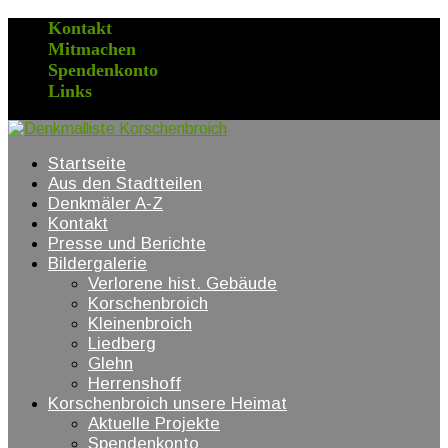
Kontakt
Mitmachen
Spendenkonto
Links
Startseite
Aus den Stadtteilen
Denkmäler A-Z
Kontakt
Presse und Berichte
Bildergalerie
Verlorene hist. Gebäude
Korschenbroich
Kleinenbroich
Liedberg
Glehn
Herrenshoff
Korschenbroich unsere Heimat
Aktuelle Projekte
Spendenkonto