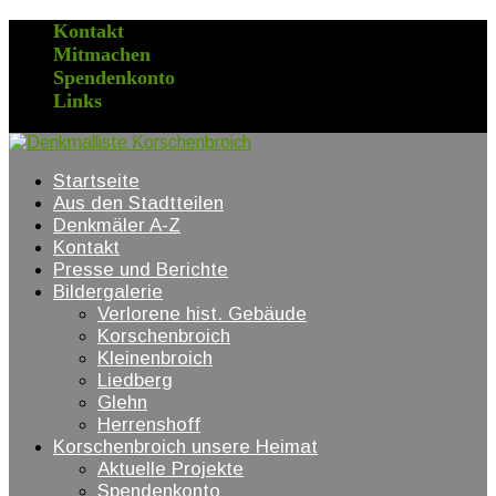
Kontakt
Mitmachen
Spendenkonto
Links
Startseite
Aus den Stadtteilen
Denkmäler A-Z
Kontakt
Presse und Berichte
Bildergalerie
Verlorene hist. Gebäude
Korschenbroich
Kleinenbroich
Liedberg
Glehn
Herrenshoff
Korschenbroich unsere Heimat
Aktuelle Projekte
Spendenkonto