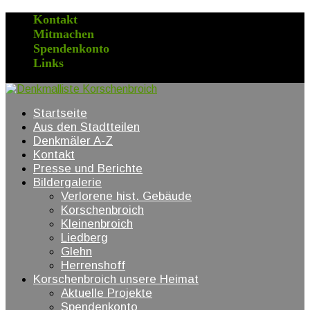
Kontakt
Mitmachen
Spendenkonto
Links
Startseite
Aus den Stadtteilen
Denkmäler A-Z
Kontakt
Presse und Berichte
Bildergalerie
Verlorene hist. Gebäude
Korschenbroich
Kleinenbroich
Liedberg
Glehn
Herrenshoff
Korschenbroich unsere Heimat
Aktuelle Projekte
Spendenkonto