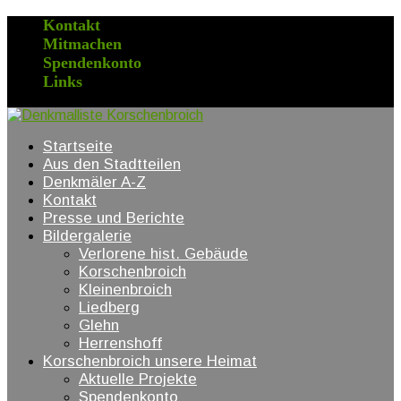
Kontakt
Mitmachen
Spendenkonto
Links
Startseite
Aus den Stadtteilen
Denkmäler A-Z
Kontakt
Presse und Berichte
Bildergalerie
Verlorene hist. Gebäude
Korschenbroich
Kleinenbroich
Liedberg
Glehn
Herrenshoff
Korschenbroich unsere Heimat
Aktuelle Projekte
Spendenkonto